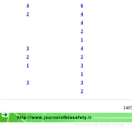
4
6
2
4
4
2
1
3
4
2
2
1
3
1
3
3
2
Persian site map -
English site map
- Cr