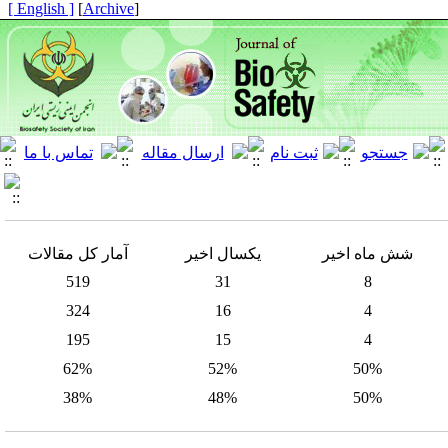
[ English ]
]
Archive
[
شش ماه اخیر
یکسال اخیر
آمار کل مقالات
519
31
8
324
16
4
195
15
4
62%
52%
50%
38%
48%
50%