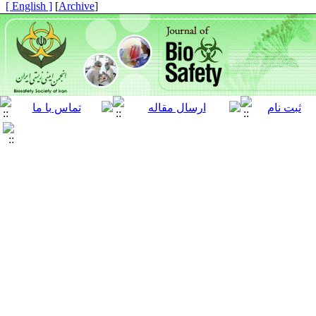
[ English ]
]
Archive
[