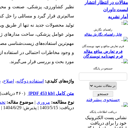
مقالات در انتظار انتشار
نظیر کشاورزی، پزشکی، صنعت و محیط 
لیست داوران
سالم‌تری قرار گیرد و مسائلی را حل ک
آمار نشریه
تولید محصولات جدید نه تنها از طریق و
راهنمای نگارش
موثر عوامل پزشکی، ساخت مدارهای ژنت
فایل راهنمای نگارش مقاله
مهم‌ترین استفاده‌های زیست‌شناسی مصنو
فرم تعارض منافع و تعهد نویسندگان
فرم تعارض منافع مقاله
و وجود مخاطرات احتمالی در استفاده از
فرم تعهدنامه نویسندگان
مورد بحث و بررسی قرار می‌گیرند.
جستجو در پایگاه
واژه‌های کلیدی:
استفاده دوگانه
،
اصلاح
،
س
متن کامل
[PDF 453 kb]
(۴۶۰ دریافت)
جستجوی پیشرفته
نوع مطالعه:
مروری
|
موضوع مقاله:
تخ
دریافت: 1403/5/15 | پذیرش: 1404/6/29 | انتشار: 1404/7/10
دریافت اطلاعات پایگاه
نشانی پست الکترونیک
خود را برای دریافت