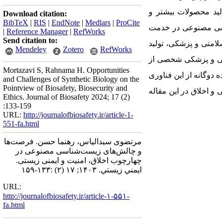
ید محصولات بیشتر و
Download citation:
BibTeX
|
RIS
|
EndNote
|
Medlars
|
ProCite
ناسی مصنوعی در خدمت
|
Reference Manager
|
RefWorks
Send citation to:
لامتی و پزشکی، تولید
Mendeley
Zotero
RefWorks
انی و پزشکی شخصی از
Mortazavi S, Rahnama H. Opportunities
دوگانه از این فناوری
and Challenges of Synthetic Biology on the
Pointview of Biosafety, Biosecurity and
و اخلاق در این مقاله
Ethics. Journal of Biosafety 2024; 17 (2)
:133-159
URL:
http://journalofbiosafety.ir/article-1-
551-fa.html
مرتضوی سیدالیاس، رهنما حسن. فرصت‌ها
و چالش‌های زیست‌شناسی مصنوعی در
چهارچوب اخلاق، امنیت و ایمنی زیستی.
ايمني زيستي. ۱۴۰۳; ۱۷ (۲) :۱۳۳-۱۵۹
URL:
http://journalofbiosafety.ir/article-۱-۵۵۱-
fa.html