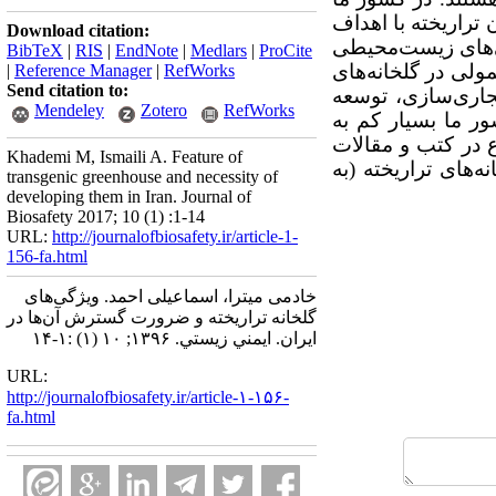
 تراریخته با اهداف
Download citation:
ی‌های زیست‌محیطی
BibTeX
|
RIS
|
EndNote
|
Medlars
|
ProCite
مولی در گلخانه‌های
|
Reference Manager
|
RefWorks
Send citation to:
جاری‌سازی، توسعه
Mendeley
Zotero
RefWorks
ر ما بسیار کم به
 در کتب و مقالات
Khademi M, Ismaili A. Feature of
های تراریخته (به
transgenic greenhouse and necessity of
developing them in Iran. Journal of
Biosafety 2017; 10 (1) :1-14
URL:
http://journalofbiosafety.ir/article-1-
156-fa.html
خادمی میترا، اسماعیلی احمد. ویژگی‌های
گلخانه تراریخته و ضرورت گسترش آن‌ها در
ایران. ايمني زيستي. ۱۳۹۶; ۱۰ (۱) :۱-۱۴
URL:
http://journalofbiosafety.ir/article-۱-۱۵۶-
fa.html