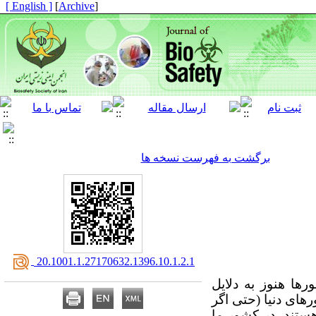
[ English ]
]
Archive
[
برگشت به فهرست نسخه ها
‎ 20.1001.1.27170632.1396.10.1.2.1
­ها هنوز به دلایل
­های دنیا (حتی اگر
هستند. در کشور ما