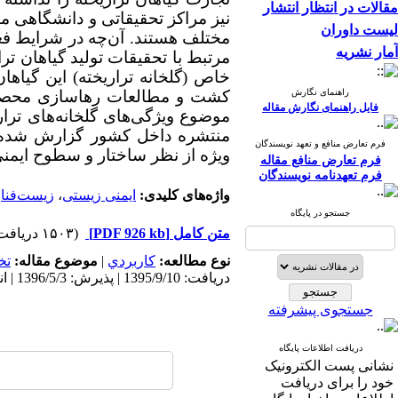
مقالات در انتظار انتشار
نیز مراکز تحقیقاتی و دانشگاهی متع
لیست داوران
مختلف هستند. آن‌چه در شرایط ف
آمار نشریه
مرتبط با تحقیقات تولید گیاهان ترا
خاص
(گلخانه تراریخته)
این گیاهان
راهنمای نگارش
کشت و مطالعات رهاسازی محصولات 
فایل راهنمای نگارش مقاله
موضوع ویژگی‌های گلخانه‌های ترا
منتشره داخل کشور گزارش شده است
فرم تعارض منافع و تعهد نویسندگان
ویژه از نظر ساختار و سطوح ایمن
فرم تعارض منافع مقاله
فرم تعهدنامه نویسندگان
واژه‌های کلیدی:
ایمنی زیستی
،
زیست‌فنا
جستجو در پایگاه
متن کامل
[PDF 926 kb]
(۱۵۰۳ دریافت)
نوع مطالعه:
كاربردي
|
موضوع مقاله:
تخ
دریافت: 1395/9/10 | پذیرش: 1396/5/3 | انتشار: 1397/7/27
جستجوی پیشرفته
دریافت اطلاعات پایگاه
نشانی پست الکترونیک
خود را برای دریافت