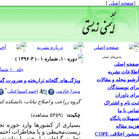
[
صفحه اصلی
]
بخش‌های اصلی
دوره ۱۰، شماره ۱ - ( ۳-۱۳۹۶ )
صفحه اصلی
جلد ۱۰ شماره ۱ صفحات ۱۴-۱
اطلاعات نشریه
آرشیو مجله و مقالات
ویژگی‌های گلخانه تراریخته و ضرورت گس
برای نویسندگان
*
میترا خادمی
،
احمد اسماعیلی
برای داوران
گروه زراعت و اصلاح نباتات، دانشکده کش
ثبت نام و اشتراک
تماس با ما
چکیده:
(۵۴۵۹ مشاهده)
تسهیلات پایگاه
بسیاری از کشور­ها وارد حوزه تج
هزینه مقاله
زیست‌­محیطی و یا مخاطرات احتمالی 
منشور اخلاقی COPE
تجارت گیاهان تراریخت
ه
را نداشته 