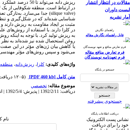
ریزش دانه می‌توان
مقالات در انتظار انتشار
لیست داوران
آمار نشریه
در کلزا دارند. با استفاده از روش‌های عل
راهنمای نگارش
به ریزش تولید کرد. با توجه به اینکه رو
فایل راهنمای نگارش مقاله
روغن استحصال شده نیز شده‌اند به نظر 
یا کاهش بیان ژن‌های مؤثر در این صفت است
فرم تعارض منافع و تعهد نویسندگان
می‌شود و سپس روش‌های مؤثر مهندسی ژن
فرم تعارض منافع مقاله
فرم تعهدنامه نویسندگان
واژه‌های کلیدی:
کلزا
،
ریزش‌دانه
،
منطقه 
جستجو در پایگاه
متن کامل
[PDF 460 kb]
(۱۲۰۵ دریافت)
موضوع مقاله:
تخصصي
دریافت: 1392/2/11 | پذیرش: 1392/5/4 | انتشار: 1392/5/4
جستجوی پیشرفته
دریافت اطلاعات پایگاه
نام ک
نشانی پست الکترونیک
خود را برای دریافت