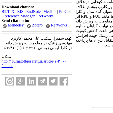
کل منطقه شکوفایی در غلاف
یه‌ی چند سلولی تشکیل شده است که دیواره میانی(replum) را از مرز پریکارپ پوشش غلاف
Download citation:
د FUL، SHP، IND، ALC و RPL در آرابیدوپسیس به‌عنوان گیاه مدل و کلزا
ProCite
|
Medlars
|
EndNote
|
RIS
|
BibTeX
|
Reference Manager
|
RefWorks
شناسایی شده‌اند که در شکل‌گیری و تنظیم منطقه باز شدن غلاف شرکت دارند. افزایش بیان برخی از این ژن‌ها مانند FUL و RPL اثر
Send citation to:
ش بیان برخی دیگر مانند SHP1، SHP2، IND و ALC اثر منفی بر مقاومت به ریزش دانه
Mendeley
Zotero
RefWorks
 در نهایت گیاهان مقاوم
 گاهی باعث کاهش کیفیت
دسی ژنتیک جهت افزایش
کهک سمیرا، شکیب علی‌محمد. کاربرد
ابل بین آن‌ها پرداخته
مهندسی ژنتیک در مقاومت به ریزش دانه
 شد.
در کلزا. ايمني زيستي. ۱۳۹۲; ۶ (۱) :۴۱-۵۴
URL:
http://journalofbiosafety.ir/article-۱-۲۰۰-
fa.html