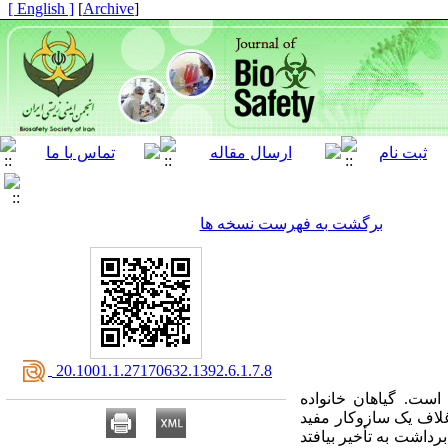
[ English ]
]
Archive
[
برگشت به فهرست نسخه ها
‎ 20.1001.1.27170632.1392.6.1.7.8
است. گیاهان خانواده
غلاف یک سازوکار مفید
داشت به تأخیر بیافتد