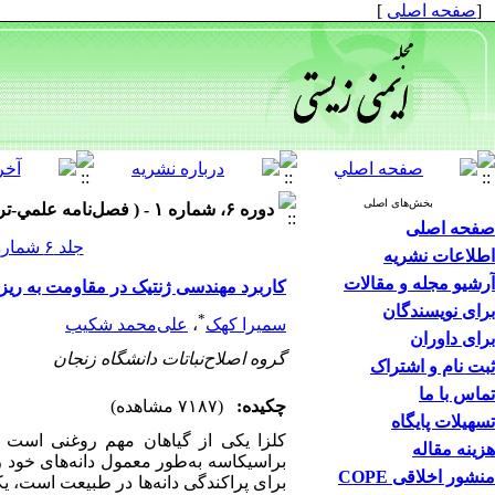
[
صفحه اصلی
]
بخش‌های اصلی
دوره ۶، شماره ۱ - ( فصل‌نامه علمي-ترويجي ايمني زيستي؛ دوره ششم؛ شماره اول، ۱۳۹۲ )
صفحه اصلی
جلد ۶ شماره ۱ صفحات ۵۴-۴۱
اطلاعات نشریه
آرشیو مجله و مقالات
کاربرد مهندسی ژنتیک در مقاومت به ریزش
برای نویسندگان
*
سمیرا کهک
،
علی‌محمد شکیب
برای داوران
گروه اصلاح‌نباتات دانشگاه زنجان
ثبت نام و اشتراک
تماس با ما
چکیده:
(۷۱۸۷ مشاهده)
تسهیلات پایگاه
کلزا یکی از گیاهان مهم روغنی است ک
هزینه مقاله
براسیکاسه به‌طور معمول دانه‌های خود ر
منشور اخلاقی COPE
برای پراکندگی دانه‌ها در طبیعت است، 