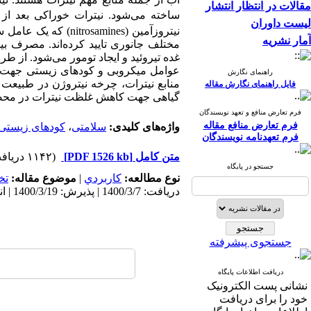
مقالات در انتظار انتشار
ساخته می‌شود. نیترات خوراکی بعد از و
لیست داوران
نیتروزآمین (
nitrosamines
) که یک عامل س
آمار نشریه
مختلف جانوری تایید کرده‌اند. مصرف بی
غده تیروئید و ایجاد تومور می‌شود. از ط
عوامل میکروبی و کودهای زیستی جهت کا
راهنمای نگارش
منابع نیترات، چرخه نیتروژن در طبیعت
فایل راهنمای نگارش مقاله
گیاهی جهت کاهش غلظت نیترات در محصول
فرم تعارض منافع و تعهد نویسندگان
فرم تعارض منافع مقاله
واژه‌های کلیدی:
سلامتی
،
کودهای زیستی
فرم تعهدنامه نویسندگان
متن کامل
[PDF 1526 kb]
(۱۱۴۲ دریافت)
جستجو در پایگاه
نوع مطالعه:
كاربردي
|
موضوع مقاله:
تخ
دریافت: 1400/3/7 | پذیرش: 1400/3/19 | انتشار: 1400/6/10
جستجوی پیشرفته
دریافت اطلاعات پایگاه
نشانی پست الکترونیک
خود را برای دریافت