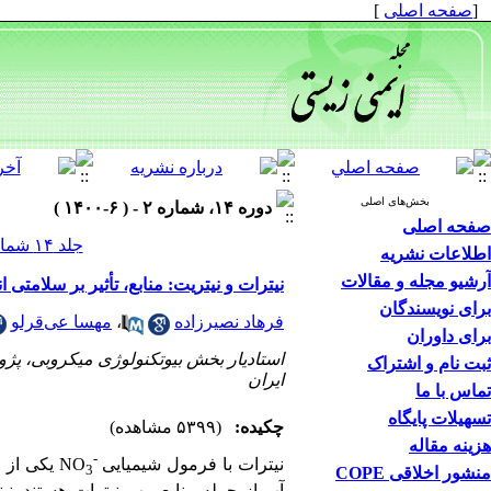
[
صفحه اصلی
]
بخش‌های اصلی
دوره ۱۴، شماره ۲ - ( ۶-۱۴۰۰ )
صفحه اصلی
جلد ۱۴ شماره ۲ صفحات ۱۶-۱
اطلاعات نشریه
آرشیو مجله و مقالات
نیترات و نیتریت: منابع، تأثیر بر سلام
برای نویسندگان
فرهاد نصیرزاده
،
مهسا عی‌قرلو
برای داوران
استادیار بخش بیوتکنولوژی میکروبی، پژ
ثبت نام و اشتراک
ایران
تماس با ما
تسهیلات پایگاه
چکیده:
(۵۳۹۹ مشاهده)
هزینه مقاله
-
نیترات با فرمول شیمیایی
NO
یکی از 
3
منشور اخلاقی COPE
آب از جمله منابع مهم نیترات هستند. نیت