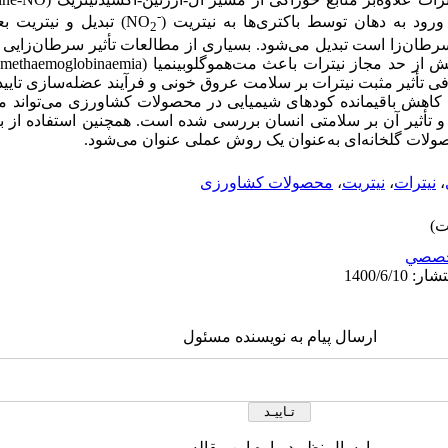
-
رود به دهان توسط باکتری‌ها به نیتریت (
NO
) تبدیل و نیتریت ب
2
رطان‌زا است تبدیل می‌شود. بسیاری از مطالعات تأثیر سرطان‌زایی ن
ش از حد مجاز نیترات باعث مت‌هموگلوبینمیا (
methaemoglobinaemia
)
رفی تأثیر مثبت نیترات بر سلامت عروق خونی و فرآیند عضله‌سازی تایی
هش باقیمانده کودهای شیمیایی در محصولات کشاورزی می‌تواند مفید
 و تأثیر آن بر سلامتی انسان بررسی شده است. همچنین استفاده از 
ات گلخانه‌ای به‌عنوان یک روش عملی عنوان می‌شود.
،
نیترات
،
نیتریت
،
محصولات کشاورزی
صصي
ارسال پیام به نویسنده مسئول
ارسال نظر درباره این مقاله