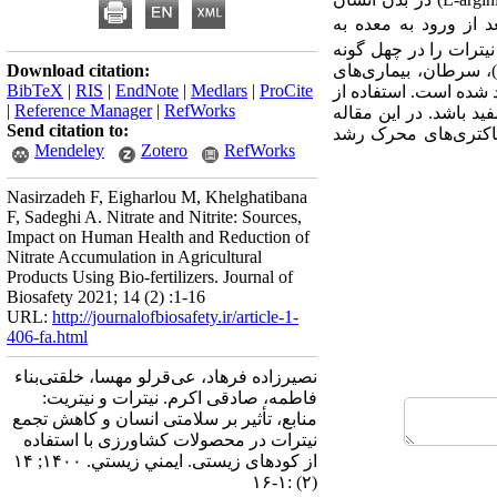
عد از ورود به معده به
یترات را در چهل گونه
Download citation:
، سرطان، بیماری
های
BibTeX
|
RIS
|
EndNote
|
Medlars
|
ProCite
د شده است. استفاده از
|
Reference Manager
|
RefWorks
 باشد. در این مقاله
Send citation to:
باکتری‌های محرک رشد
Mendeley
Zotero
RefWorks
Nasirzadeh F, Eigharlou M, Khelghatibana
F, Sadeghi A. Nitrate and Nitrite: Sources,
Impact on Human Health and Reduction of
Nitrate Accumulation in Agricultural
Products Using Bio-fertilizers. Journal of
Biosafety 2021; 14 (2) :1-16
URL:
http://journalofbiosafety.ir/article-1-
406-fa.html
نصیرزاده فرهاد، عی‌قرلو مهسا، خلقتی‌بناء
فاطمه، صادقی اکرم. نیترات و نیتریت:
منابع، تأثیر بر سلامتی انسان و کاهش تجمع
نیترات در محصولات کشاورزی با استفاده
از کودهای زیستی. ايمني زيستي. ۱۴۰۰; ۱۴
(۲) :۱-۱۶