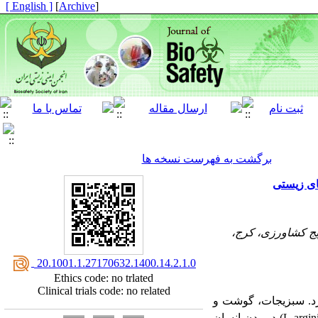
[ English ]
]
Archive
[
برگشت به فهرست نسخه ها
های زیستی
یج کشاورزی، کرج،
‎ 20.1001.1.27170632.1400.14.2.1.0
Ethics code: no trlated
Clinical trials code: no related
رد. سبزیجات، گوشت و
L-argi
) در بدن انسان