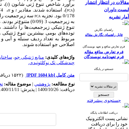
مقالات در انتظار انتشار
برآورد شاخص تنوع ژنی شانون (
)، ن
I
لیست داوران
(
)
استفاده شدند. مقادیر
و
،
0/74 و 336
،
H
I
PCA
0/178 بود. تجزیه
سه زیرجمعیت را شنا
آمار نشریه
PCA
به زیرجمعیت 3 (0/09) متنوع‌تر بودند.
م
تنوع ژنتیکی زیرجمعیت‌ها را داشتند. 
راهنمای نگارش
توده‌های بومی بیشترین تنوع ژنتیکی و
فایل راهنمای نگارش مقاله
مربوط به تعداد ردیف سنبله و آبی و د
اصلاحی جو استفاده شوند.
فرم تعارض منافع و تعهد نویسندگان
فرم تعارض منافع مقاله
فرم تعهدنامه نویسندگان
واژه‌های کلیدی:
منابع ژنتیکی جو
،
ساختار
چندشکلی تک نوکلئوتیدی.
جستجو در پایگاه
متن کامل
[PDF 1604 kb]
(۱۵۲۲ دریافت)
نوع مطالعه:
پژوهشي
|
موضوع مقاله:
ت
دریافت: 1400/10/26 | پذیرش: 1400/11/11 | انتشار: 1400/12/10
جستجوی پیشرفته
دریافت اطلاعات پایگاه
نشانی پست الکترونیک
خود را برای دریافت