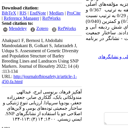
زیه مؤلفه‌های اصلی
Download citation:
و برای جو شش و دو ردیفه به ترتیب 0/367 و
BibTeX
|
RIS
|
EndNote
|
Medlars
|
ProCite
و 0/29 به ترتیب نسبت
|
Reference Manager
|
RefWorks
0/381 بود. زیرجمعیت‌های 1 و 3 به ترتیب بیشترین (0/379) و کمترین (0/040)
Send citation to:
ای شش ردیفه آبی و
Mendeley
Zotero
RefWorks
ادند. ساختار جمعیت
 - نشانگر در برنامه
Ahakpaz1 F, Bernosi I, Abdollahi
Mandoulakani B, Golkari S, Jafarzadeh J,
Udupa S. Assessment of Genetic Diversity
and Population Structure of Barley
ی و نشانگرهای
Breeding Lines and Landraces Using SNP
Markers. Journal of Biosafety 2022; 14 (4)
:113-134
URL:
http://journalofbiosafety.ir/article-1-
450-fa.html
آهکپز فرهاد، برنوسی ایرج، عبدالهی
مندولکانی بابک، گلکاری صابر، جعفرزاده
جعفر، یودوپا سریپادا. ارزیابی تنوع ژنتیکی و
ساختار جمعیتی توده‌های بومی و لاین‌های
اصلاحی جو با استفاده از نشانگر‌های SNP.
ايمني زيستي. ۱۴۰۰; ۱۴ (۴) :۱۱۳-۱۳۴