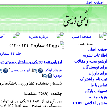
[
صفحه اصلی
]
بخش‌های اصلی
دوره ۱۴، شماره ۴ - ( ۱۲-۱۴۰۰ )
صفحه اصلی
جلد ۱۴ شماره ۴ صفحات ۱۳۴-۱۱۳
اطلاعات نشریه
آرشیو مجله و مقالات
ارزیابی تنوع ژنتیکی و ساختار جمعیتی توده
برای نویسندگان
*
فرهاد آهکپز
،
ایرج برنوسی
برای داوران
یودوپا
ثبت نام و اشتراک
دانشیار، دانشکده کشاورزی، دانشگاه اروم
تماس با ما
تسهیلات پایگاه
چکیده:
(۳۵۸۹ مشاهده)
هزینه مقاله
بهره‌گیری از تنوع ژنتیکی برای تول
منشور اخلاقی COPE
پیوستگی در سطح ژنوم (
) 107 لاین‌، رقم و توده بومی دیم و آبی با نشانگرهای
LD