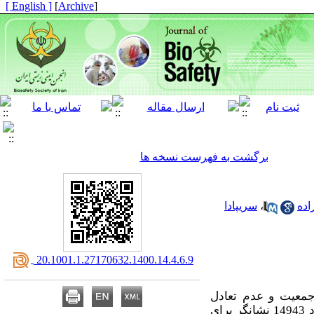
[ English ]
]
Archive
[
برگشت به فهرست نسخه ها
اده
،
سریپادا
‎ 20.1001.1.27170632.1400.14.4.6.9
 جمعیت و عدم تعادل
بررسی شد. تعداد 14943 نشانگر برای