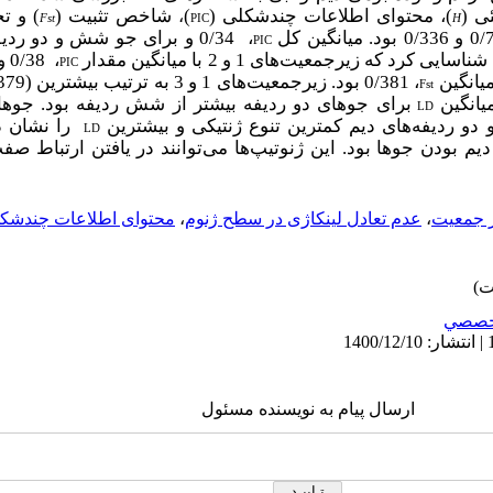
ئی (
)، محتوای اطلاعات چندشکلی (
)
شاخص تثبیت (
)
و تج
،
Fst
PIC
H
0/ بود. میانگین کل
، 0/34
PIC
سایی کرد که زیرجمعیت‌های 1 و 2 با
میانگین مقدار
، 0/38
PIC
یانگین
،
Fst
میانگین
برای جوهای دو ردیفه بیشتر از شش ردیفه بود. جوه
LD
 دو ردیفه‌های دیم کمترین تنوع ژنتیکی و بیشترین
را نشان د
LD
یم بودن جوها بود. این ژنوتیپ‌ها می‌توانند در یافتن ارتباط صفت
 جمعیت
،
عدم تعادل لینکاژی در سطح ژنوم
،
محتوای اطلاعات چندشکل
خصصي
ارسال پیام به نویسنده مسئول