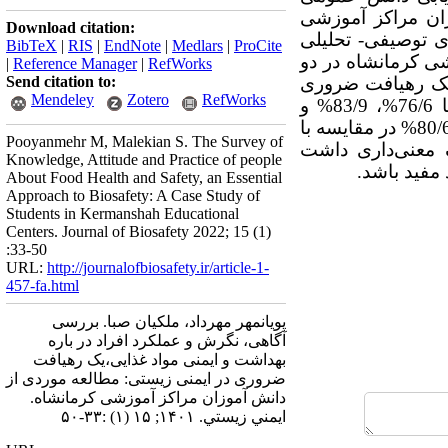
زان مراکز آموزشی
Download citation:
ی توصیفی- تحلیلی
BibTeX
|
RIS
|
EndNote
|
Medlars
|
ProCite
 کرمانشاه در دو
|
Reference Manager
|
RefWorks
 یک رهیافت ضروری
Send citation to:
Mendeley
Zotero
RefWorks
ایمنی زیستی بررسی شد. سطح اطلاعات دانش‌آموزان رشته‌های علوم زیستی به‌ترتیب با 76/6%، 83/9% و
80/3% نسبت به علوم غیر‌زیستی با 58/25%، 74/4% و 76/25% و در زنان با 71/1%، 82/8% و 80/6% در مقایسه با
Pooyanmehr M, Malekian S. The Survey of
داری داشت
Knowledge, Attitude and Practice of people
ند مفید باشد.
About Food Health and Safety, an Essential
Approach to Biosafety: A Case Study of
Students in Kermanshah Educational
Centers. Journal of Biosafety 2022; 15 (1)
:33-50
URL:
http://journalofbiosafety.ir/article-1-
457-fa.html
پویانمهر مهرداد، ملکیان صبا. بررسی
آگاهی، نگرش و عملکرد افراد در باره
بهداشت و ایمنی مواد غذایی،یک رهیافت
ضروری در ایمنی زیستی: مطالعه موردی از
دانش آموزان مراکز آموزشی کرمانشاه.
ايمني زيستي. ۱۴۰۱; ۱۵ (۱) :۳۳-۵۰