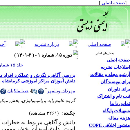
[
صفحه اصلی
]
بخش‌های اصلی
دوره ۱۵، شماره ۱ - ( ۳-۱۴۰۱ )
صفحه اصلی
جلد ۱۵ شماره ۱ صفحات ۵۰-۳۳
اطلاعات نشریه
آرشیو مجله و مقالات
بررسی آگاهی، نگرش و عملکرد افراد در
دانش آموزان مراکز آموزشی کرمانشاه
برای نویسندگان
برای داوران
*
مهرداد پویانمهر
،
صبا ملکیان
ثبت نام و اشتراک
گروه علوم پایه و پاتوبیولوژی، بخش میک
تماس با ما
تسهیلات پایگاه
چکیده:
(۳۲۶۱ مشاهده)
هزینه مقاله
دانش و آگاهی مربوط به خطرات ابت
منشور اخلاقی COPE
است. دانش‌آموزان بخش مهمی ا