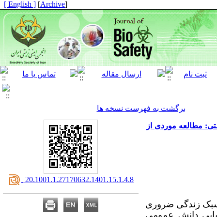
[ English ]
]
Archive
[
برگشت به فهرست نسخه ها
تی: مطالعه موردی از
‎ 20.1001.1.27170632.1401.15.1.4.8
ء سبک زندگی ضروری
یابی دانش عمومی