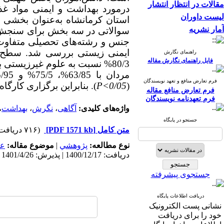
مقالات در انتظار انتشار
درمورد بهداشت و ایمنی مواد غذ
لیست داوران
استان کرمانشاه به‌عنوان بخشی ا
آمار نشریه
سوالاتی در سه بخش برای سنجش 
جنس و رشته‌های تحصیلی متفاوت (00
راهنمای نگارش
فایل راهنمای نگارش مقاله
مردان با 63/85%، 75/5% و 75/95% در میزان آگاهی، نگرش و عملکرد به‌ترتیب اختلاف معنی
فرم تعارض منافع و تعهد نویسندگان
(
P<0/05
). بنابراین برگزاری کارگاه
فرم تعارض منافع مقاله
فرم تعهدنامه نویسندگان
واژه‌های کلیدی:
آگاهی
،
نگرش
،
بهداشت
،
جستجو در پایگاه
متن کامل
[PDF 1571 kb]
(۷۱۶ دریافت)
نوع مطالعه:
پژوهشي
|
موضوع مقاله:
عم
دریافت: 1400/12/17 | پذیرش: 1401/4/26 | انتشار: 1401/11/26
جستجوی پیشرفته
دریافت اطلاعات پایگاه
نشانی پست الکترونیک
خود را برای دریافت