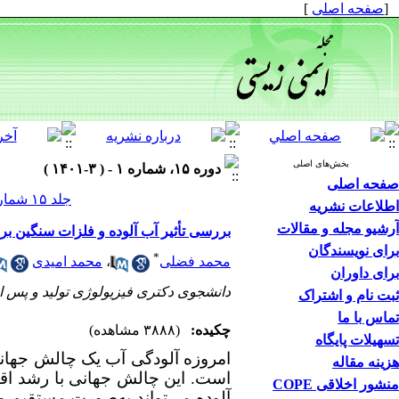
[
صفحه اصلی
]
بخش‌های اصلی
دوره ۱۵، شماره ۱ - ( ۳-۱۴۰۱ )
صفحه اصلی
جلد ۱۵ شماره ۱ صفحات ۳۲-۱۷
اطلاعات نشریه
آرشیو مجله و مقالات
بررسی تأثیر آب آلوده و فلزات سنگین بر 
برای نویسندگان
*
محمد فضلی
،
محمد امیدی
برای داوران
دانشجوی دکتری فیزیولوژی تولید و پس از
ثبت نام و اشتراک
تماس با ما
چکیده:
(۳۸۸۸ مشاهده)
تسهیلات پایگاه
امروزه آلودگی آب یک چالش جهان
هزینه مقاله
است. این چالش جهانی با رشد اقت
منشور اخلاقی COPE
آلوده می‌تواند به‌صورت مستقیم