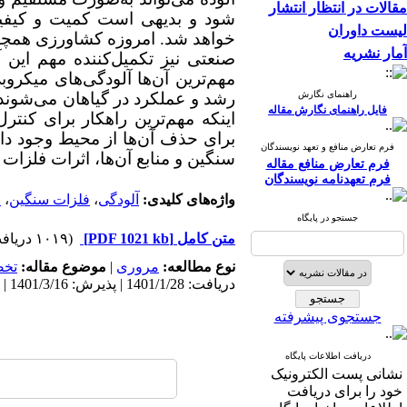
مقالات در انتظار انتشار
شود و بدیهی است کمیت و کیفی
لیست داوران
خواهد شد. امروزه کشاورزی همچنان 
آمار نشریه
صنعتی نیز تکمیل‌کننده مهم این
مهم‌ترین آن‌ها آلودگی‌های میک
راهنمای نگارش
رشد و عملکرد در گیاهان می‌شوند و
فایل راهنمای نگارش مقاله
اینکه مهم‌ترین راهکار برای کنت
برای حذف آن‌ها از محیط وجود دارد
فرم تعارض منافع و تعهد نویسندگان
سنگین و منابع آن‌ها، اثرات فلزا
فرم تعارض منافع مقاله
فرم تعهدنامه نویسندگان
واژه‌های کلیدی:
آلودگی
،
فلزات سنگین
،
م
جستجو در پایگاه
متن کامل
[PDF 1021 kb]
(۱۰۱۹ دریافت)
نوع مطالعه:
مروری
|
موضوع مقاله:
تخ
دریافت: 1401/1/28 | پذیرش: 1401/3/16 | انتشار: 1401/11/26
جستجوی پیشرفته
دریافت اطلاعات پایگاه
نشانی پست الکترونیک
خود را برای دریافت