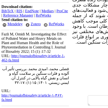
دچار مشکلات جدی
Download citation:
ی‌شود و فعالیت‌های
BibTeX
|
RIS
|
EndNote
|
Medlars
|
ProCite
 شوند که از جمله
|
Reference Manager
|
RefWorks
Send citation to:
ور کلی موجب کاهش
Mendeley
Zotero
RefWorks
سرطان است. با وجود
ش‌های مختلفی نیز
Fazli M, Omidi M. Investigating the Effect
وری بر انواع فلزات
of Polluted Water and Heavy Metals on
لزات سنگین است.
Plant and Human Health and the Role of
Phytoremediation in Controlling I. Journal
of Biosafety 2022; 15 (1) :17-32
URL:
http://journalofbiosafety.ir/article-1-
462-fa.html
فضلی محمد، امیدی محمد. بررسی تأثیر آب
آلوده و فلزات سنگین بر سلامت گیاه و
انسان و نقش گیاه پالایی در کنترل آن.
ايمني زيستي. ۱۴۰۱; ۱۵ (۱) :۱۷-۳۲
URL:
http://journalofbiosafety.ir/article-۱-۴۶۲-
fa.html