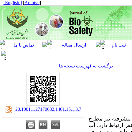
[ English ]
]
Archive
[
برگشت به فهرست نسخه ها
‎ 20.1001.1.27170632.1401.15.1.3.7
پیشرفته نیز مطرح
 ارتباط دارد. آب
وجودات زنده مصرف