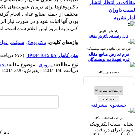
مقالات در انتظار انتشار
باکتریوفاژها برای درمان عفونت‌های باکت
لیست داوران
مختلف از جمله صنایع غذایی انجام گرفت
آمار نشریه
بودن آنها اثبات شود و در صورت نیاز الزا
کلی تا به امروز ایمن اعلام شده است، اما
راهنمای نگارش
فایل راهنمای نگارش مقاله
واژه‌های کلیدی:
باکتریوفاژ
،
سمیّت
،
عوام
فرم تعارض منافع و تعهد نویسندگان
فرم تعارض منافع مقاله
متن کامل
[PDF 1015 kb]
(۶۷۶ دریافت)
فرم تعهدنامه نویسندگان
نوع مطالعه:
مروری
|
موضوع مقاله:
تخ
دریافت: 1401/11/4 | پذیرش: 1401/12/20 | انتشار: 1401/12/20
جستجو در پایگاه
جستجوی پیشرفته
دریافت اطلاعات پایگاه
نشانی پست الکترونیک
خود را برای دریافت
نام ک