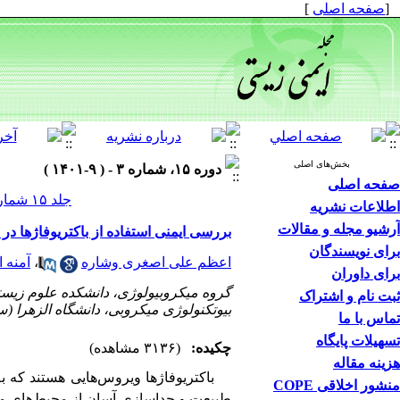
[
صفحه اصلی
]
بخش‌های اصلی
دوره ۱۵، شماره ۳ - ( ۹-۱۴۰۱ )
صفحه اصلی
جلد ۱۵ شماره ۳ صفحات ۶۴-۵۳
اطلاعات نشریه
آرشیو مجله و مقالات
بررسی ایمنی استفاده از باکتریوفاژها در
برای نویسندگان
اعظم علی اصغری وشاره
،
آمنه ا
برای داوران
گروه میکروبیولوژی، دانشکده علوم زیستی
ثبت نام و اشتراک
بیوتکنولوژی میکروبی، دانشگاه الزهرا (س
تماس با ما
تسهیلات پایگاه
چکیده:
(۳۱۳۶ مشاهده)
هزینه مقاله
باکتریوفاژها ویروس‌هایی هستند که ب
منشور اخلاقی COPE
طبیعت و جداسازی آسان از محیط‌های مختل