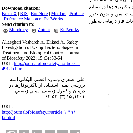
باکتریوفاژها در صنایع
Download citation:
BibTeX
|
RIS
|
EndNote
|
Medlars
|
ProCite
 است ایمن و بدون ضرر
|
Reference Manager
|
RefWorks
عات فاژ درمانی به‌طور
Send citation to:
Mendeley
Zotero
RefWorks
Aliasghari Veshareh A, Elikaei A. Safety
Investigation of Using Bacteriophages in
Treatment and Biological Control. Journal
of Biosafety 2022; 15 (3) :53-64
URL:
http://journalofbiosafety.ir/article-1-
491-fa.html
علی اصغری وشاره اعظم، الیکائی آمنه.
بررسی ایمنی استفاده از باکتریوفاژها در
درمان و کنترل زیستی. ايمني زيستي.
۱۴۰۱; ۱۵ (۳) :۵۳-۶۴
URL:
http://journalofbiosafety.ir/article-۱-۴۹۱-
fa.html