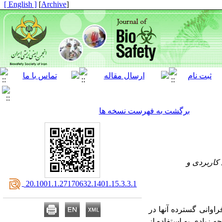
[ English ]
]
Archive
[
برگشت به فهرست نسخه ها
 کاربردی و
‎ 20.1001.1.27170632.1401.15.3.3.1
اوانی گسترده آنها در
ه زیادی به استفاده از