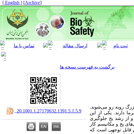
[ English ]
]
Archive
[
برگشت به فهرست نسخه ها
زرگ روبه رو می‌شوند.
‎ 20.1001.1.27170632.1391.5.1.5.9
ا دارند. یکی از این
 ضد انجماد (Antifreeze proteins) نامیده می‌شوند و از رشد یخ جلوگیری
‌های یخ و مکانیسم کار
ش قابل توجهی است که