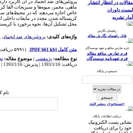
پروتئین‌های ضد انجماد در آن کاربرد دارد
مقالات در انتظار انتشار
ماهی، مخمر، میوه‌ها و سبزیجات القا کر
لیست داوران
خاص اجازه می‌دهند که در محیط‌های سرد 
آمار نشریه
کریستاله شدن مجدد در مایعات داخلی از 
محل تشکیل آن‌ها، نحوه برخورد با کریستا
راهنمای نگارش
فایل راهنمای نگارش مقاله
واژه‌های کلیدی:
پروتئین‌های ضد انجماد
،
م
فرم تعارض منافع و تعهد نویسندگان
متن کامل
[PDF 661 kb]
(۵۹۹۱ دریافت)
فرم تعارض منافع مقاله
نوع مطالعه:
پژوهشي
|
موضوع مقاله:
ت
فرم تعهدنامه نویسندگان
دریافت: 1393/1/16 | پذیرش: 1393/1/16 | انتشار: 1393/1/16
جستجو در پایگاه
نام ک
جستجوی پیشرفته
دریافت اطلاعات پایگاه
نشانی پست الکترونیک
خود را برای دریافت