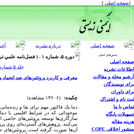
[
صفحه اصلی
]
بخش‌های اصلی
دوره ۵، شماره ۱ - ( فصل‌نامه علمي-ترويجي ايمني زيستي؛ دوره پنجم؛ شماره اول ۱۳۹۱ )
صفحه اصلی
جلد ۵ شماره ۱ صفحات ۱۰۸-۹۵
اطلاعات نشریه
آرشیو مجله و مقالات
معرفی و کاربرد پروتئین‌های ضد انجماد و 
برای نویسندگان
برای داوران
چکیده:
(۱۳۶۰۶ مشاهده)
ثبت نام و اشتراک
تماس با ما
دما یک فاکتور مهم برای بقا و زنده‌مان
موجوداتی که در شرایط اقلیمی با دمای
تسهیلات پایگاه
هزینه مقاله
می‌کنند. پژوهش‌های گسترده‌ای روی پروتئ
منشور اخلاقی COPE
آن‌ها صورت گرفته است. پروتئین‌های ض