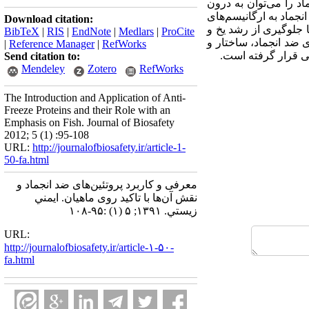
اد را می‌توان به درون
جماد به ارگانیسم‌های
Download citation:
 جلوگیری از رشد یخ و
BibTeX
|
RIS
|
EndNote
|
Medlars
|
ProCite
 ضد انجماد، ساختار و
|
Reference Manager
|
RefWorks
سی قرار گرفته است.
Send citation to:
Mendeley
Zotero
RefWorks
The Introduction and Application of Anti-
Freeze Proteins and their Role with an
Emphasis on Fish. Journal of Biosafety
2012; 5 (1) :95-108
URL:
http://journalofbiosafety.ir/article-1-
50-fa.html
معرفی و کاربرد پروتئین‌های ضد انجماد و
نقش آن‌ها با تاکید روی ماهیان. ايمني
زيستي. ۱۳۹۱; ۵ (۱) :۹۵-۱۰۸
URL:
http://journalofbiosafety.ir/article-۱-۵۰-
fa.html