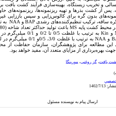
الی و تخریب زیستگاه، بهینه‌سازی فرآیند کشت بافت بر
 پس از کشت بذرها و تهیه ریزنمونه‌ها، ریزنمونه‌های حاو
مونه‌های بدون گره برای کالوس‌زایی و سپس باززایی غی
 گره ساقه، ترکیب تنظیم‌کننده‌های رشدی
BAP
و
NAA
به ت
MS
و
Kin
به ترتیب با غلظت 0/5 تا 0/2
B
و
NAA
به ترتیب با غلظت 3/0، 0/5و 
د. یافته‌های این مطالعه برای پژوهشگران، سازمان حفاظت از
هت بهره‌برداری از مزایای متعدد آن، مفید خواهد بود.
ت بافت
،
گز روغنی
،
مورینگا
خصصي
ارسال پیام به نویسنده مسئول