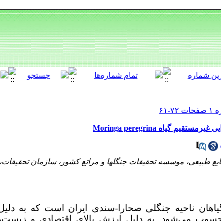
یم گیاه Moringa peregrina
بع طبیعی، موسسه تحقیقات جنگلها و مراتع کشور، سازمان تحقیقات،
Moringa pere) از گیاهان ناحیه جنگلی صحارا-سندی ایران است که به 
حسوب می‌شود. به دلیل ارزش بالای اقتصادی و زیست‌م