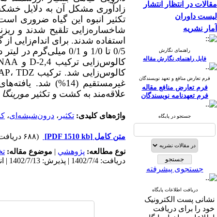
مقالات در انتظار انتشار
زادآوری مشکل آن به دلایل خشکس
لیست داوران
تکثیر انبوه این گیاه ضروری است.
آمار نشریه
شاخساره‌زایی تلقیح شدند و ریزن
استفاده شدند. برای اندام‌زایی از
0/5 تا 1/0 و 0/1 میلی‌گرم در لیتر در محیط کشت پایه
راهنمای نگارش
فایل راهنمای نگارش مقاله
کالوس‌زایی ترکیب
D-2,4
و
NAA
کالوس‌زایی شد. ترکیب
TDZ
،
AP
فرم تعارض منافع و تعهد نویسندگان
غیرمستقیم (14%) ش
فرم تعارض منافع مقاله
علاقه‌مند به کشت و تکثیر
مورینگا
ج
فرم تعهدنامه نویسندگان
واژه‌های کلیدی:
تکثیر
،
درون‌شیشه‌ای
،
کش
جستجو در پایگاه
متن کامل
[PDF 1510 kb]
(۶۸۸ دریافت)
نوع مطالعه:
پژوهشي
|
موضوع مقاله:
ت
دریافت: 1402/7/4 | پذیرش: 1402/7/13 | انتشار: 1402/7/13
جستجوی پیشرفته
دریافت اطلاعات پایگاه
نشانی پست الکترونیک
خود را برای دریافت