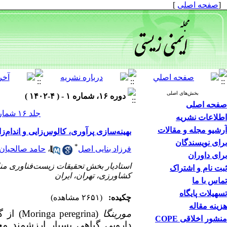
[
صفحه اصلی
]
بخش‌های اصلی
دوره ۱۶، شماره ۱ - ( ۴-۱۴۰۲ )
صفحه اصلی
جلد ۱۶ شماره ۱ صفحات ۷۲-۶۱
اطلاعات نشریه
آرشیو مجله و مقالات
بهینه‌سازی پرآوری، کالوس‌زایی و اندام‌زایی غیرمستق
برای نویسندگان
*
فرزاد بنایی اصل
،
حامد صالحیان
برای داوران
استادیار بخش تحقیقات زیست‌فناوری منا
ثبت نام و اشتراک
کشاورزی، تهران، ایران
تماس با ما
تسهیلات پایگاه
چکیده:
(۲۶۵۱ مشاهده)
هزینه مقاله
مورینگا
(grina
منشور اخلاقی COPE
دارویی گیاهی بسیار ارزشمند م