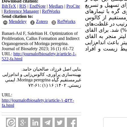
Download citation:
ای تسهیل و تسریع
BibTeX
|
RIS
|
EndNote
|
Medlars
|
ProCite
ی گره با تیمارهای
|
Reference Manager
|
RefWorks
Send citation to:
رمستقیم از کالوس
Mendeley
Zotero
RefWorks
رتیب در غلظت‌های
باعث تولید حداکثر تعداد شاخه (80%) شد. برای القای
Banaei-Asl F, Salehian H. Optimization of
 و 0/1 میلی‌گرم در لیتر منجر به القای
Proliferation, Callus Formation and Indirect
0/1 میلی‌گرم در لیتر باعث اندام‌زایی
Organogenesis of Moringa peregrina.
 محیط زیست و افراد
Journal of Biosafety 2023; 16 (1) :61-72
URL:
http://journalofbiosafety.ir/article-1-
522-fa.html
بنایی اصل فرزاد، صالحیان حامد.
بهینه‌سازی پرآوری، کالوس‌زایی و اندام‌زایی
غیرمستقیم گیاه Moringa peregrina. ايمني
زيستي. ۱۴۰۲; ۱۶ (۱) :۶۱-۷۲
URL:
http://journalofbiosafety.ir/article-۱-۵۲۲-
fa.html