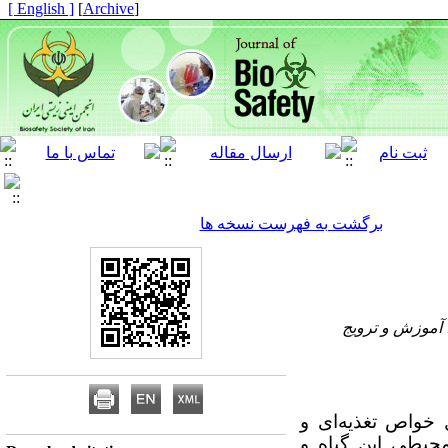
[ English ]
]
Archive
[
برگشت به فهرست نسخه ها
 آموزش و ترویج
دلیل خواص تغذیه‌ای و
حیطی این گیاه و