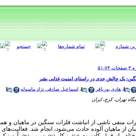
سنگین: یک چالش جدی در راستای امنیت غذایی بشر
،
هادی پورباقر
،
اسماعیل صادقی نژاد ماسوله
اه تهران، کرج، ایران
ات منفی ناشی از انباشت فلزات سنگین در ماهیان و همچ
 از ماهیان آلوده حادث می‌شود، انجام شد. فعالیت‌های
تلف از قبیل کادمیوم
نیکل
سرب
آرسنیک
)،
(
)،
(
)،
(