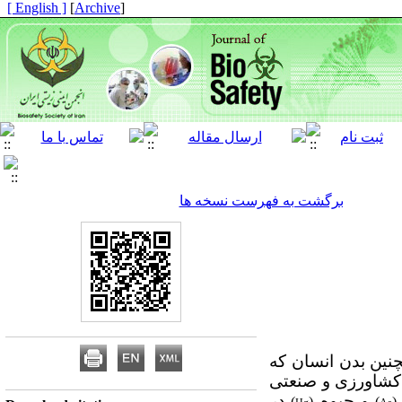
[ English ]
]
Archive
[
برگشت به فهرست نسخه ها
نین بدن انسان که
 کشاورزی و صنعتی
و جیوه
در
)
(
)
(