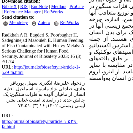
Hg
As
Download citation:
ی فلزات سنگین در
BibTeX
|
RIS
|
EndNote
|
Medlars
|
ProCite
|
Reference Manager
|
RefWorks
توزیع متعاقب آنها
Send citation to:
سن، اندازه، چرخه
Mendeley
Zotero
RefWorks
تجمع زیستی آنها در
ک برای بدن انسان
Radkhah A R, Eagderi S, Poorbagher H,
 هستند. از جمله
Sadeghinejad Masouleh E. Human Feeding
اد استرس اکسیداتیو
of Fish Contaminated with Heavy Metals: A
Serious Challenge for Human Food
 اسیدهای نوکلئیک و
Security. Journal of Biosafety 2023; 16 (3)
بر طبق یافته‌های
:51-74
در مقایسه با سایر
URL:
http://journalofbiosafety.ir/article-1-
د. از اینرو، لزوم
529-fa.html
بدن انسان به‌واسطه
رادخواه علیرضا، ایگدری سهیل، پورباقر
هادی، صادقی نژاد ماسوله اسماعیل. تغذیه
انسان از ماهیان آلوده به فلزات سنگین: یک
چالش جدی در راستای امنیت غذایی بشر.
ايمني زيستي. ۱۴۰۲; ۱۶ (۳) :۵۱-۷۴
URL:
http://journalofbiosafety.ir/article-۱-۵۲۹-
fa.html