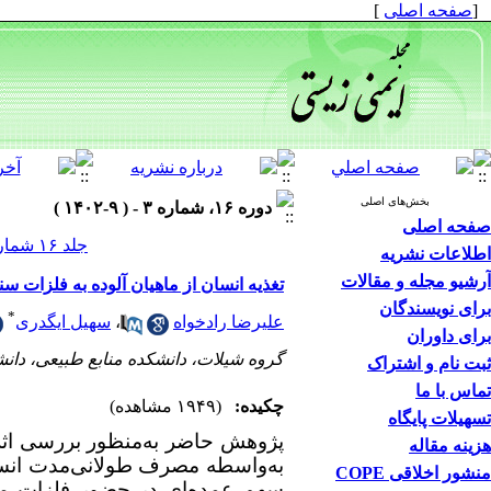
[
صفحه اصلی
]
بخش‌های اصلی
دوره ۱۶، شماره ۳ - ( ۹-۱۴۰۲ )
صفحه اصلی
جلد ۱۶ شماره ۳ صفحات ۷۴-۵۱
اطلاعات نشریه
آرشیو مجله و مقالات
تغذیه انسان از ماهیان آلوده به فلزات 
برای نویسندگان
*
علیرضا رادخواه
،
سهیل ایگدری
برای داوران
گروه شیلات، دانشکده منابع طبیعی، دانشگ
ثبت نام و اشتراک
تماس با ما
چکیده:
(۱۹۴۹ مشاهده)
تسهیلات پایگاه
پژوهش حاضر به‌منظور بررسی اثر
هزینه مقاله
به‌واسطه مصرف طولانی‌مدت انسان
منشور اخلاقی COPE
سهم عمده‌ای در حضور فلزات مخ