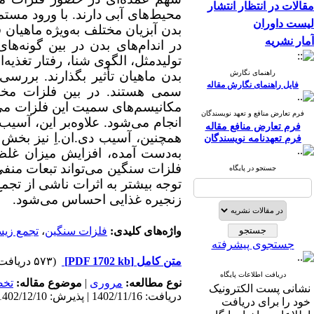
مقالات در انتظار انتشار
محیط
های آبی دارند. با ورود مس
لیست داوران
بدن آبزیان مختلف به‌ویژه ماهیان
آمار نشریه
در اندام‌های بدن در بین گونه‌
تولیدمثل، الگوی شنا، رفتار تغذیه
راهنمای نگارش
بدن ماهیان تأثیر بگذارند. بررس
فایل راهنمای نگارش مقاله
سمی هستند. در بین فلزات مخت
مکانیسم‌های سمیت این فلزات می‌تو
فرم تعارض منافع و تعهد نویسندگان
انجام می‌شود. علاوه‌بر این، آسیب 
فرم تعارض منافع مقاله
همچنین، آسیب دی.ان.اِ نیز بخش
فرم تعهدنامه نویسندگان
به
دست آمده، افزایش میزان غلظ
فلزات سنگین می‌تواند تبعات منفی
جستجو در پایگاه
توجه بیشتر به اثرات ناشی از تجمع
زنجیره غذایی احساس می‌شود.
واژه‌های کلیدی:
فلزات سنگین
،
تجمع زی
جستجوی پیشرفته
متن کامل
[PDF 1702 kb]
(۵۷۳ دریافت)
دریافت اطلاعات پایگاه
نوع مطالعه:
مروری
|
موضوع مقاله:
تخ
نشانی پست الکترونیک
دریافت: 1402/11/16 | پذیرش: 1402/12/10 | انتشار: 1402/12/10
خود را برای دریافت