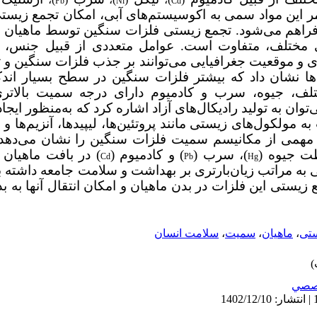
Pb
Ni
Cd
تمر این مواد سمی به اکوسیستم
های آبی، امکان تجمع زیست
 فراهم می‌شود. تجمع زیستی فلزات سنگین توسط ماهیان و 
های مختلف، متفاوت است. عوامل متعددی از قبیل جنس، 
‌ای و موقعیت جغرافیایی می‌توانند بر جذب فلزات سنگین و 
ی‌ها نشان داد که بیشتر فلزات سنگین در سطح بسیار اند
لف، جیوه، سرب و کادمیوم دارای درجه سمیت بالاتری
ان به تولید رادیکال‌های آزاد اشاره کرد که به‌منظور ایج
به مولکول‌های زیستی مانند پروتئین‌ها، لیپیدها، آنزیم‌ها و
 مهمی از مکانیسم سمیت فلزات سنگین را نشان می‌دهد. 
ت جیوه (
)، سرب (
) و کادمیوم (
) در بافت ماهیان 
Cd
Pb
Hg
 به
مراتب زیان
بارتری بر بهداشت و سلامت جامعه داشته باش
 زیستی این فلزات در بدن ماهیان و امکان انتقال آنها به 
ستی
،
ماهیان
،
سمیت
،
سلامت انسان
صصي