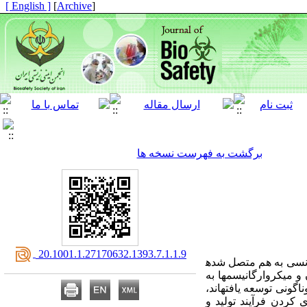
[ English ]
]
Archive
[
برگشت به فهرست نسخه ها
‎ 20.1001.1.27170632.1393.7.1.1.9
لانسی به هم متصل شده
ن و میکروارگانیسم
ها به
ناگونی توسعه یافته
اند،
ی کردن فرآیند تولید و