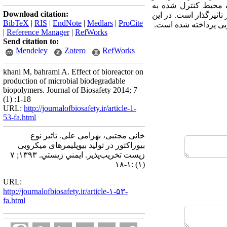
ک محیط کنترل شده به
Download citation:
 تاثیرگذار است. در این
BibTeX
|
RIS
|
EndNote
|
Medlars
|
ProCite
وبی پرداخته شده است.
|
Reference Manager
|
RefWorks
Send citation to:
Mendeley
Zotero
RefWorks
khani M, bahrami A. Effect of bioreactor on
production of microbial biodegradable
biopolymers. Journal of Biosafety 2014; 7
(1) :1-18
URL:
http://journalofbiosafety.ir/article-1-
53-fa.html
خانی مجتبی، بهرامی علی. تاثیر نوع
بیوراکتور در تولید بیوپلیمرهای میکروبی
زیست تخریب‌پذیر. ايمني زيستي. ۱۳۹۳; ۷
(۱) :۱-۱۸
URL:
http://journalofbiosafety.ir/article-۱-۵۳-
fa.html