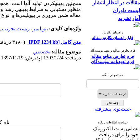
مقالات در انتظار انتشار
همچنین بهینه
کردن تولید آن
ها است. همچن
منظور دستیابی به شرایط بهینه
ی رشد و یا
لیست داوران
مقاله ضمن مروری بر بیوپلیمرها و انواع 
آمار نشریه
واژه‌های کلیدی:
بیوپلیمر
،
زیست تخریب پذ
راهنمای نگارش
فایل راهنمای نگارش مقاله
متن کامل
[PDF 1234 kb]
(۳۱۸۰ دریافت)
فرم تعارض منافع و تعهد نویسندگان
موضوع مقاله:
تخصصي
فرم تعارض منافع مقاله
دریافت: 1393/1/24 | پذیرش: 1397/11/19 | انتشار: 1397/11/19
فرم تعهدنامه نویسندگان
جستجو در پایگاه
جستجوی پیشرفته
نام ک
دریافت اطلاعات پایگاه
نشانی پست الکترونیک
خود را برای دریافت