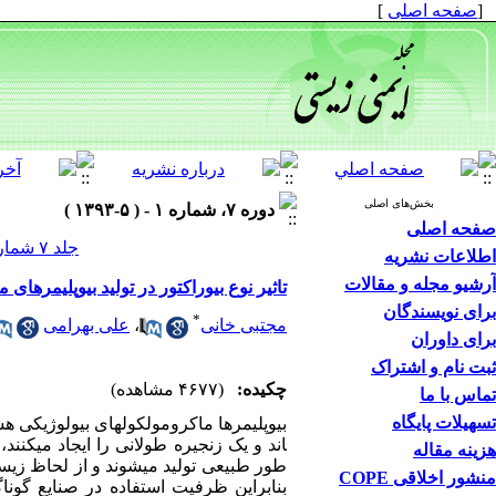
[
صفحه اصلی
]
بخش‌های اصلی
دوره ۷، شماره ۱ - ( ۵-۱۳۹۳ )
صفحه اصلی
جلد ۷ شماره ۱ صفحات ۱۸-۱
اطلاعات نشریه
آرشیو مجله و مقالات
تاثیر نوع بیوراکتور در تولید بیوپلیمرها
برای نویسندگان
*
مجتبی خانی
،
علی بهرامی
برای داوران
ثبت نام و اشتراک
چکیده:
(۴۶۷۷ مشاهده)
تماس با ما
تسهیلات پایگاه
بیوپلیمرها ماکرومولکول
های بیولوژیکی هس
اند و یک زنجیره طولانی را ایجاد می
کنند،
هزینه مقاله
طور طبیعی تولید می
شوند و از لحاظ زیس
منشور اخلاقی COPE
بنابراین ظرفیت استفاده در صنایع گوناگو