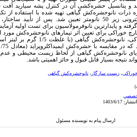
و پتانسیل حشره‌کشی آن در کنترل پشه سیارید آفت ق
ازه ذرات نانوحشره‌کش گیاهی تهیه شده با استفاده از تک
دینامیک نور) و میکروسکوپ الکترونی زیر 50 نانومتر تعیین شد. پس از 
فته و پایدارترین نانوفرمولاسیون برای تست اولیه آزمای
رچ خوراکی برای تعیین اثر تیمار‌های نانوحشره‌کش مورد ا
در کنترل پشه سیارید قارچ خوراکی، نانوحشره‌کش
جه به مزایای نانوحشره‌کش گیاهی از لحاظ زیست محیطی و عدم
د نتیجه بسیار قابل قبول و حائز اهمیتی باشد.
خوراکی
،
زیست سازگار
،
نانوحشره‌کش گیاهی
خصصي
ارسال پیام به نویسنده مسئول