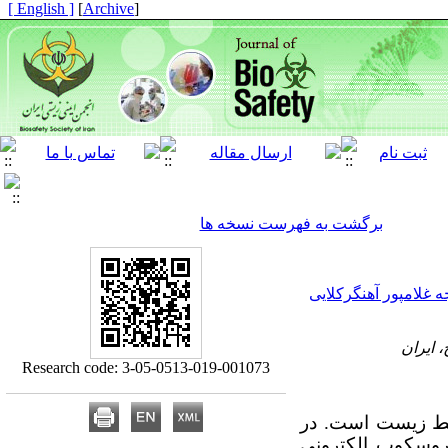
[ English ]
]
Archive
[
برگشت به فهرست نسخه ها
 غلامپور آهنگرکلایی
 ایران
Research code: 3-05-0513-019-001073
حیط زیست است. در
یکروسکوپ الکترونی