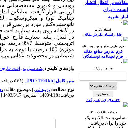
مقالات در انتظار انتشار
روبشی و عبوری مشخصه‌یابی شد 
لیست داوران
ارزیابی قرار گرفت. میانگین اند
آمار نشریه
نانوحشره‌کش مورد بررسی قرار گر
در گلخانه روی پشه سیارید آفت قا
راهنمای نگارش
فایل راهنمای نگارش مقاله
فرم تعارض منافع و تعهد نویسندگان
مؤثره) 100 درصد، با تو
فرم تعارض منافع مقاله
شیمیایی در محصولات غذایی می‌توان
فرم تعهدنامه نویسندگان
واژه‌های کلیدی:
پشه سیارید
،
آفت قارچ 
جستجو در پایگاه
متن کامل
[PDF 1108 kb]
(۵۳۶ دریافت)
نوع مطالعه:
پژوهشي
|
موضوع مقاله:
ت
دریافت: 1403/4/18 | پذیرش: 1403/6/17 | انتشار: 1403/6/17
جستجوی پیشرفته
دریافت اطلاعات پایگاه
نشانی پست الکترونیک
خود را برای دریافت