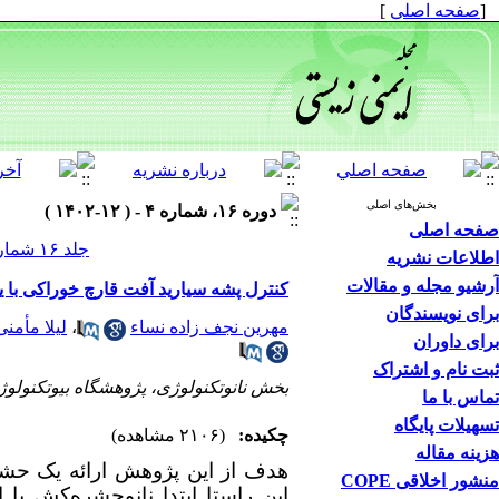
[
صفحه اصلی
]
بخش‌های اصلی
دوره ۱۶، شماره ۴ - ( ۱۲-۱۴۰۲ )
صفحه اصلی
جلد ۱۶ شماره ۴ صفحات ۹۴-۸۱
اطلاعات نشریه
آرشیو مجله و مقالات
کنترل پشه سیارید آفت قارچ خوراکی با
برای نویسندگان
مهرین نجف زاده نساء
،
لیلا مأمنی
برای داوران
ثبت نام و اشتراک
بخش نانوتکنولوژی، پژوهشگاه بیوتکنولو
تماس با ما
تسهیلات پایگاه
چکیده:
(۲۱۰۶ مشاهده)
هزینه مقاله
هدف از این پژوهش ارائه یک حشر
منشور اخلاقی COPE
این راستا ابتدا نانوحشره‌کش با 