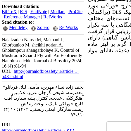
ارچ خوراکی مورد
Download citation:
نیک
(پراکندگی
BibTeX
|
RIS
|
EndNote
|
Medlars
|
ProCite
DLS
|
Reference Manager
|
RefWorks
تأیید ساختار، نسبت‌های مختلف
Send citation to:
شگاهی با سه تکرار
Mendeley
Zotero
RefWorks
رزیابی قرار گرفت.
 گیاهی (با غلظت 1/5 ‌گرم بر لیتر اسانس گیاهی) دارای
Najafzadeh Nansa M, Ma'mani L,
اثربخشی متوسط 99/7 درصد بود که در مقایسه با حشره‌کش ایمیداکلروپراید (معادل 1/75 ‌گرم بر لیتر ماده
Ghorbanloo M, sheikhi gorjan A,
 دغدغه بقایای مواد
Gholampour ahangarkolaye K. Control of
Mushroom Sciarid Fly with An Ecofriendly
Nanoinsecticide. Journal of Biosafety 2024;
16 (4) :81-94
URL:
http://journalofbiosafety.ir/article-1-
548-fa.html
نجف زاده نساء مهرین، مأمنی لیلا، قربانلو*
معصومه، شیخی گرجان عزیز، غلامپور
آهنگرکلایی خدیجه. کنترل پشه سیارید آفت
قارچ خوراکی با یک نانوحشره‌کش
زیست‌سازگار. ايمني زيستي. ۱۴۰۲; ۱۶ (۴)
:۸۱-۹۴
URL:
http://journalofbiosafety.ir/article-۱-۵۴۸-