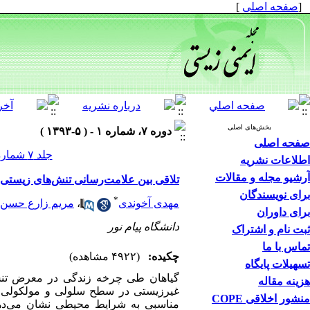
[
صفحه اصلی
]
بخش‌های اصلی
دوره ۷، شماره ۱ - ( ۵-۱۳۹۳ )
صفحه اصلی
جلد ۷ شماره ۱ صفحات ۸۴-۷۱
اطلاعات نشریه
آرشیو مجله و مقالات
تلاقی بین علامت‌رسانی تنش‌های زیستی 
برای نویسندگان
*
مهدی آخوندی
،
مریم زارع حسن آ
برای داوران
دانشگاه پیام نور
ثبت نام و اشتراک
تماس با ما
چکیده:
(۴۹۲۲ مشاهده)
تسهیلات پایگاه
گیاهان طی چرخه زندگی در معرض تنش
هزینه مقاله
غیرزیستی در سطح سلولی و مولکولی در 
منشور اخلاقی COPE
مناسبی به شرایط محیطی نشان می‌دهند