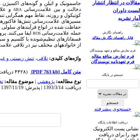
مقالات در انتظار انتشار
جاسمونیک و اتیلن و گونه‌های اکسیژن و
دخالت و بین علامت‌رسانی
و علام
ABA
لیست داوران
کوتیکول و روزنه، نقاط مهم همگرایی تن
آمار نشریه
مسیرهای علامت‌رسانی تنش‌ها فاکتورهای 
حفاظت شده در انواع فرآیندهای سلولی ما
جمله علامت‌رسانی
ایفا می‌کنند. پر
راهنمای نگارش
ROS
فایل راهنمای نگارش مقاله
فسفاتازهای تنظیم‌شونده با کلسیم و سر
از خانواده­های مختلف نیز در تلاقی علا
فرم تعارض منافع و تعهد نویسندگان
فرم تعارض منافع مقاله
واژه‌های کلیدی:
تلاقی
،
تنش زیستی و غی
فرم تعهدنامه نویسندگان
متن کامل
[PDF 763 kb]
(۴۴۲۸ دریافت)
جستجو در پایگاه
نوع مطالعه:
پژوهشي
|
موضوع مقاله:
ت
دریافت: 1393/3/14 | پذیرش: 1397/11/19 | انتشار: 1397/11/19
جستجوی پیشرفته
دریافت اطلاعات پایگاه
نشانی پست الکترونیک
خود را برای دریافت