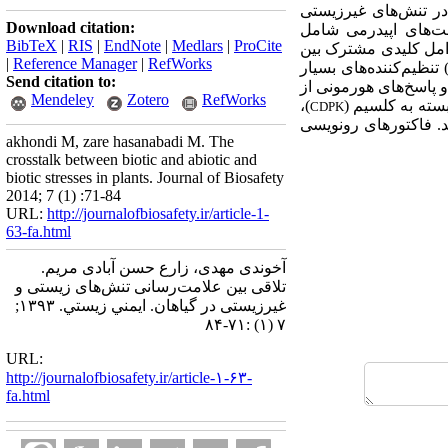
ر تنش‌های غیرزیستی
Download citation:
ت‌های اپیدرمی شامل
BibTeX
|
RIS
|
EndNote
|
Medlars
|
ProCite
وامل کلیدی مشترک بین
|
Reference Manager
|
RefWorks
 تنظیم‌کننده‌های بسیار
Send citation to:
 پاسخ‌های هورمونی از
Mendeley
Zotero
RefWorks
بسته به کلسیم (
)،
CDPK
د. فاکتورهای رونویسی
akhondi M, zare hasanabadi M. The
crosstalk between biotic and abiotic and
biotic stresses in plants. Journal of Biosafety
2014; 7 (1) :71-84
URL:
http://journalofbiosafety.ir/article-1-
63-fa.html
آخوندی مهدی، زارع حسن آبادی مریم.
تلاقی بین علامت‌رسانی تنش‌های زیستی و
غیرزیستی در گیاهان. ايمني زيستي. ۱۳۹۳;
۷ (۱) :۷۱-۸۴
URL:
http://journalofbiosafety.ir/article-۱-۶۳-
fa.html