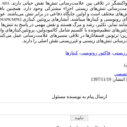
اکنش­گر در تلاقی بین علامت‌رسانی تنش‌ها نقش حیاتی دارند.
د
ABA
ت‌رسانی تنش‌های زیستی اجزاء مشترکی وجود دارد. همچنین باف
ش‌های مختلف است و اولین جایگاه دفاعی در برابر تنش می‌باشند. ع
رونویسی و کینازها می­باشند. آبشارهای پروتئین کینازی (
)
MAPK/MPK
نند تمایز، تکثیر، رشد و مرگ هستند و نقش مهمی در پاسخ به تنش‌ها و
وتئین‌های تنظیم‌شونده با کلسیم شامل کالمودولین، پروتئین‌کینازهای وا
ین/ ترئونین فسفاتازها در تلاقی مسیرهای علامت‌رسانی عمل می‌کنن
مت‌رسانی تنش‌های زیستی و غیرزیستی نقش اصلی را دارند.
رزیستی
،
فاکتور رونویسی
،
کینازها
خصصي
ارسال پیام به نویسنده مسئول