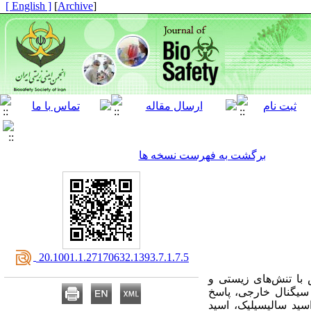
[ English ]
]
Archive
[
برگشت به فهرست نسخه ها
‎ 20.1001.1.27170632.1393.7.1.7.5
با تنش‌های زیستی و
 سیگنال خارجی، پاسخ
سید سالیسیلیک، اسید