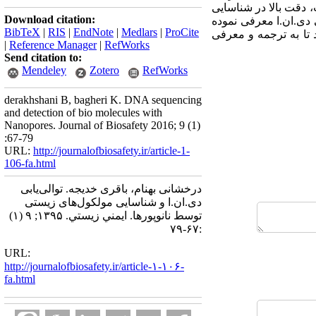
 دلار را فراهم نموده است. سرعت، دقت بالا در شناسایی
Download citation:
بی دی.ان.ا معرفی نموده
BibTeX
|
RIS
|
EndNote
|
Medlars
|
ProCite
 تا به ترجمه و معرفی
|
Reference Manager
|
RefWorks
Send citation to:
Mendeley
Zotero
RefWorks
derakhshani B, bagheri K. DNA sequencing
and detection of bio molecules with
Nanopores. Journal of Biosafety 2016; 9 (1)
:67-79
URL:
http://journalofbiosafety.ir/article-1-
106-fa.html
درخشانی بهنام، باقری خدیجه. توالی‌یابی
دی.ان.ا و شناسایی مولکول‌های زیستی
توسط نانوپورها. ايمني زيستي. ۱۳۹۵; ۹ (۱)
:۶۷-۷۹
URL:
http://journalofbiosafety.ir/article-۱-۱۰۶-
fa.html