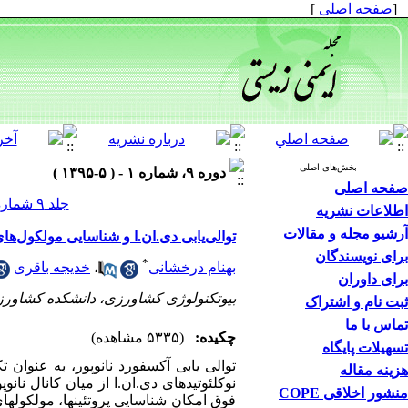
[
صفحه اصلی
]
بخش‌های اصلی
دوره ۹، شماره ۱ - ( ۵-۱۳۹۵ )
صفحه اصلی
جلد ۹ شماره ۱ صفحات ۷۹-۶۷
اطلاعات نشریه
آرشیو مجله و مقالات
توالی‌یابی دی.ان.ا و شناسایی مولکول‌ها
برای نویسندگان
*
بهنام درخشانی
،
خدیجه باقری
برای داوران
بیوتکنولوژی کشاورزی، دانشکده کشاورزی
ثبت نام و اشتراک
تماس با ما
چکیده:
(۵۳۳۵ مشاهده)
تسهیلات پایگاه
توالی­ یابی آکسفورد نانوپور، به ­عنوا
هزینه مقاله
نوکلئوتیدهای دی.ان.ا از میان کانال نانوپ
منشور اخلاقی COPE
فوق امکان شناسایی پروتئین­ها، مولکول­ها