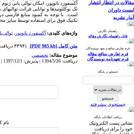
مقالات در انتظار انتشار
تک نوکلئوتیدها و توانایی قرائت توالی­های
لیست داوران
است. با توجه به کمبود منابع فارسی در 
آمار نشریه
تکنیک فوق برای استفاده توسط سایر محق
راهنمای نگارش
واژه‌های کلیدی:
آکسفورد نانوپور
،
توالی‌
فایل راهنمای نگارش مقاله
متن کامل
[PDF 985 kb]
(۳۴۹۴ دریافت)
فرم تعارض منافع و تعهد نویسندگان
فرم تعارض منافع مقاله
موضوع مقاله:
تخصصي
فرم تعهدنامه نویسندگان
دریافت: 1394/5/26 | پذیرش: 1397/12/1 | انتشار: 1397/12/1
جستجو در پایگاه
جستجوی پیشرفته
دریافت اطلاعات پایگاه
نام ک
نشانی پست الکترونیک
خود را برای دریافت