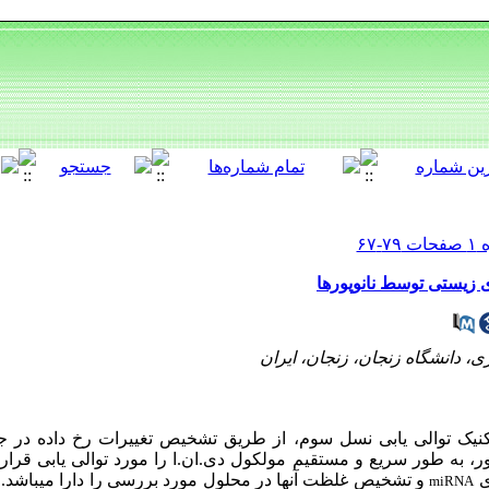
ی زیستی توسط نانوپورها
، دانشگاه زنجان، زنجان، ایران
ن تکنیک توالی­ یابی نسل سوم، از طریق تشخیص تغییرات رخ داده در ج
ور، به ­طور سریع و مستقیم مولکول دی.ان.ا را مورد توالی­ یابی قرار م
ی
و تشخیص غلظت آن­ها در محلول مورد بررسی را دارا می­باشد
miRNA