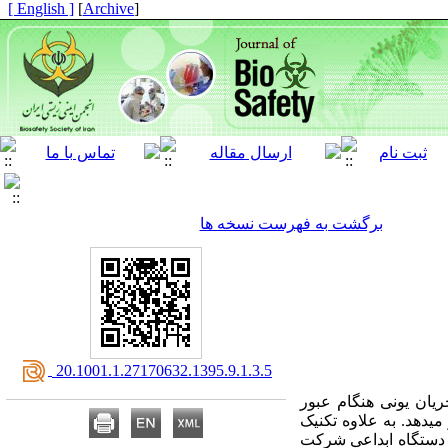
[ English ]
]
Archive
[
برگشت به فهرست نسخه ها
‎ 20.1001.1.27170632.1395.9.1.3.5
ریان یونی هنگام عبور
ی­دهد. به­ علاوه تکنیک
. دستگاه ابداعی شرکت