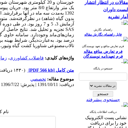
خوزستان و 20 کیلومتری شهر
مقالات در انتظار انتشار
یک متر وارتفاع 8/0 مت
لیست داوران
1392 به‌مدت سه ماه در آنها برقرا
آمار نشریه
SAS تجزیه و تحلیل شد. نتایج حاصل ا
راهنمای نگارش
فایل راهنمای نگارش مقاله
تالاب‌مصنوعی شناوربا کشت گیاه وتیور، 
فرم تعارض منافع و تعهد نویسندگان
فرم تعارض منافع مقاله
فرم تعهدنامه نویسندگان
واژه‌های کلیدی:
فاضلاب کشاورزی
،
زمان
جستجو در پایگاه
متن کامل
[PDF 566 kb]
(۱۴۳۰ دریافت)
موضوع مقاله:
تخصصي
دریافت: 1391/10/11 | پذیرش: 1396/7/22 | انتشار: 1396/7/22
جستجوی پیشرفته
نام ک
دریافت اطلاعات پایگاه
نشانی پست الکترونیک
خود را برای دریافت