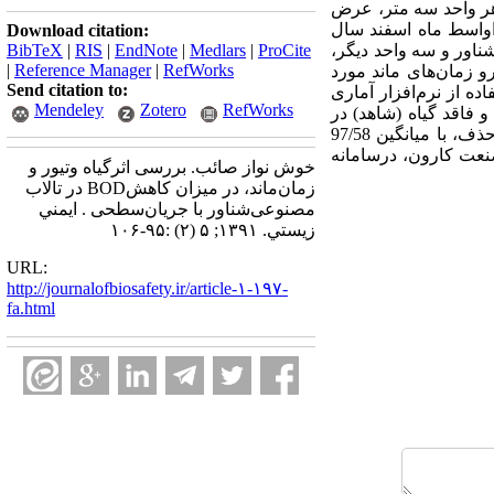
ل هر واحد سه متر، عرض
تا اواسط ماه اسفند سال
Download citation:
ناور و سه واحد دیگر،
ProCite
|
Medlars
|
EndNote
|
RIS
|
BibTeX
|
Reference Manager
|
RefWorks
فاضلاب ورودی به هر واحد57/3 ±98 میلی‌گرم ‌برلیترو زمان‌های ماند مورد
Send citation to:
ه‌گیری و با استفاده از نرم‌افزار آماری
Mendeley
Zotero
RefWorks
و فاقد گیاه (شاهد) در
زمان‌های‌ماند وجوددارد. سامانه حاوی گیاه و زمان‌ماند هفت روز در ماه اسفند، دارای بیشترین مقدار بازده حذف، با میانگین 97/58
 از فاضلاب کشاورزی کشت و صنعت کارون، درسامانه
خوش نواز صائب. بررسی اثرگیاه وتیور و
زمان‌ماند، در میزان کاهشBOD در تالاب
مصنوعی‌شناور با جریان‌‌سطحی . ايمني
زيستي. ۱۳۹۱; ۵ (۲) :۹۵-۱۰۶
URL:
http://journalofbiosafety.ir/article-۱-۱۹۷-
fa.html