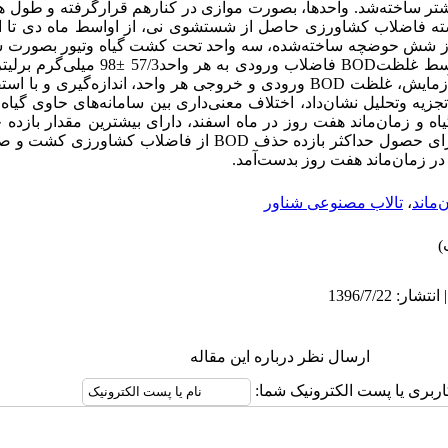
ستان شوشتر ساخته‌شد. واحدها، بصورت موازی در کنارهم قرارگرفته و طو
ر بود. جریان پیوسته فاضلاب کشاورزی حاصل از شستشوی نی، از اواسط ماه دی 
رشد. از شش حوضچه ساخته‌شده، سه‌ واحد تحت کشت گیاه وتیور بصورت ش
بدون گیاه (شاهد) در نظرگرفته‌شد. متوسط غلظتBOD 
آزمایش 3، 5 و 7 روز بود. در طی دوره آزمایش، غلظت BOD ورودی و خروجی هر واحد، انداز
ز تجزیه وتحلیل نشان‌داد، اختلاف معنی‌داری بین سامانه‌های حاوی گیاه 
درصد بود. به‌عبارت‌دیگر، شرایط بهینه برای حصول حداکثر بازده حذف BOD
در زمان‌ماند هفت روز بدست‌آمد.
‌ماند
،
تالاب مصنوعی شناور
ارسال نظر درباره این مقاله
اربری یا پست الکترونیک شما: