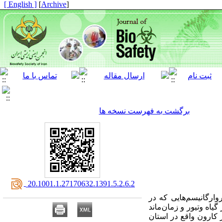
[ English ]
]
Archive
[
برگشت به فهرست نسخه ها
‎ 20.1001.1.27170632.1391.5.2.6.2
ارگانیسم‌هایی که در
اه وتیور و زمان‌ماند
کارون واقع در استان