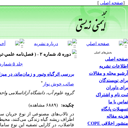
[
صفحه اصلی
]
بخش‌های اصلی
دوره ۵، شماره ۲ - ( فصل‌نامه علمي-ترويجي ايمني زيستي؛ دوره پنجم؛ شماره دوم ۱۳۹۱ )
صفحه اصلی
جلد ۵ شماره ۲ صفحات ۱۰۶-۹۵
اطلاعات نشریه
آرشیو مجله و مقالات
بررسی اثرگیاه وتیور و زمان‌ماند، در میزان کاهشBOD در تالاب مصنوعی‌شناو
برای نویسندگان
*
صائب خوش نواز
برای داوران
گروه علوم آب، دانشگاه آزاداسلامی واح
ثبت نام و اشتراک
تماس با ما
چکیده:
(۶۸۸۹ مشاهده)
تسهیلات پایگاه
در تالاب‌های مصنوعی از نوع جریان س
هزینه مقاله
اطراف ریشه گیاه زندگی می‌کنند، محیط م
منشور اخلاقی COPE
فاضلاب، در کارایی تصفیه این نوع سا