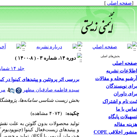
[
صفحه اصلی
]
بخش‌های اصلی
دوره ۱۴، شماره ۳ - ( ۸-۱۴۰۰ )
صفحه اصلی
جلد ۱۴ شماره ۳ صفحات ۳۶-۱۹
اطلاعات نشریه
آرشیو مجله و مقالات
بررسی اثر پروتئین و پپتیدهای کینوا در ک
برای نویسندگان
سیده فاطمه صادقیان مطهر
،
مری
برای داوران
بخش زیست شناسی سامانه‌ها، پژوهشگاه 
ثبت نام و اشتراک
تماس با ما
چکیده:
(۴۰۷۴ مشاهده)
تسهیلات پایگاه
تولید محصولات بدون گلوتن به علت نقش
هزینه مقاله
و پپتیدهای زیست‌فعال کینوا (
چنوپودیوم ک
منشور اخلاقی COPE
هیدرولیز آنزیمی با آلکالاز تولید و حضور آ