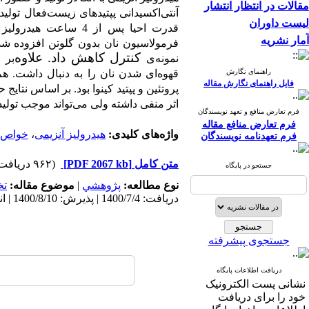
مقالات در انتظار انتشار
آنتی
اکسیدانی پپتیدهای زیست‌فعال تولیدشده 80/42% قدرت مهار 
لیست داوران
قدرت احیا پس از 4 ساعت هیدرولیز مشاهده شد. پروتئین و پپتیدهای زیست‌فعال کینوا با بیشینه
آمار نشریه
فرمولاسیون نان بدون گلوتن افزوده شد
کنترل کاهش داد. علاوه‌
نمونه
ی
بر 
راهنمای نگارش
قهوه
ای شدن نان را به دنبال داشت. هم
فایل راهنمای نگارش مقاله
پروتئین و پپتید کینوا بود. بر اساس نتایج
اثر منفی داشته ولی می
تواند موجب تولی
فرم تعارض منافع و تعهد نویسندگان
فرم تعارض منافع مقاله
واژه‌های کلیدی:
هیدرولیز آنزیمی
،
خواص آ
فرم تعهدنامه نویسندگان
متن کامل
[PDF 2067 kb]
(۹۶۲ دریافت)
جستجو در پایگاه
نوع مطالعه:
پژوهشي
|
موضوع مقاله:
ت
دریافت: 1400/7/4 | پذیرش: 1400/8/10 | انتشار: 1400/8/10
جستجوی پیشرفته
دریافت اطلاعات پایگاه
نشانی پست الکترونیک
خود را برای دریافت