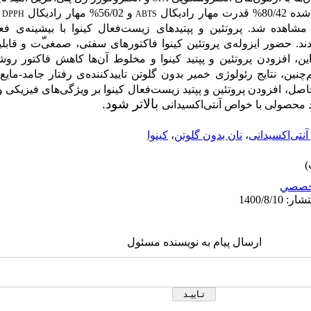
رادیکال
و 56/02% مهار رادیکال
DPPH
ABTS
ی فعا
ند. حضور ایزوله
ی پروتئین کینوا فاکتورهای سفتی، صمغی
ت و قابل
این، افزودن پروتئین و پپتید کینوا و مخلوط آن
ها کاهش فاکتور روشن
چنین، نتایج رئولوژی خمیر بدون گلوتن تاییدکننده
ی رفتار جامد-مایع 
 حاصل، افزودن پروتئین و پپتید زیست‌فعال کینوا بر ویژگی
های فیزیکی و
بالاتر شود.
د محصولی با خواص آنتی
اکسیدانی
نتی‌اکسیدانی
،
نان بدون گلوتن
،
کینوا
خصصي
ارسال پیام به نویسنده مسئول