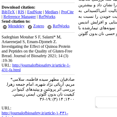
را نشان داد و بیشترین
Download citation:
لیت آنتی
اکسیدانی به
BibTeX
|
RIS
|
EndNote
|
Medlars
|
ProCite
یت جویدن را نسبت به
|
Reference Manager
|
RefWorks
Send citation to:
ایی و افزایش اندیس
Mendeley
Zotero
RefWorks
نمونه
های تیمارشده با
 حسی نان بدون گلوتن
Sadeghian Motahar S F, Salami* M,
Ariaeenejad S, Emam-Djomeh Z.
Investigating the Effect of Quinoa Protein
and Peptides on the Quality of Gluten-Free
Bread. Journal of Biosafety 2021; 14 (3)
:19-36
URL:
http://journalofbiosafety.ir/article-1-
431-fa.html
صادقیان مطهر سیده فاطمه، سلامی*
مریم، آریائی نژاد شهره، امام جمعه زهرا.
بررسی اثر پروتئین و پپتیدهای کینوا در
کیفیت نان بدون گلوتن. ايمني زيستي.
۱۴۰۰; ۱۴ (۳) :۱۹-۳۶
URL:
http://journalofbiosafety.ir/article-۱-۴۳۱-