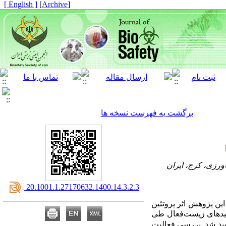
[ English ]
]
Archive
[
برگشت به فهرست نسخه ها
رزی، کرج، ایران
‎ 20.1001.1.27170632.1400.14.3.2.3
این پژوهش اثر پروتئین
پتیدهای زیست‌فعال طی
ایید شد. بررسی فعالیت