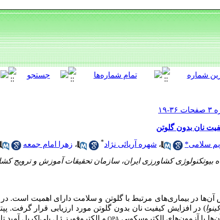
یفیت نان بدون گلوتن
*
م سلامی*
،
شهره آریائی نژاد
،
زهرا امام جمعه
بیوتکنولوژی کشاورزی ایران، سازمان تحقیقات آموزش و ترویج کشاو
 آن
ها در بیماری‌های مرتبط با گلوتن و سلامت دارای اهمیت است. در 
ینوا
)
در افزایش کیفیت نان بدون گلوتن مورد ارزیابی قرار گرفت. پ
ن
ها با آزمون
های الکتروسکوپی
و الکتروفورز ژل پلی‌اکریل آمید ت
OPA