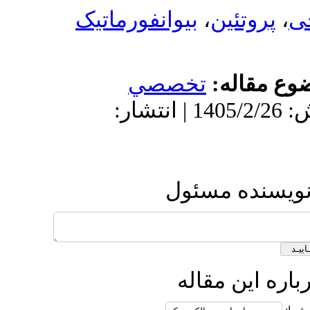
بیوانفورما
تخ
دریافت: 1403/11/29 | پذیرش: 1405/2/