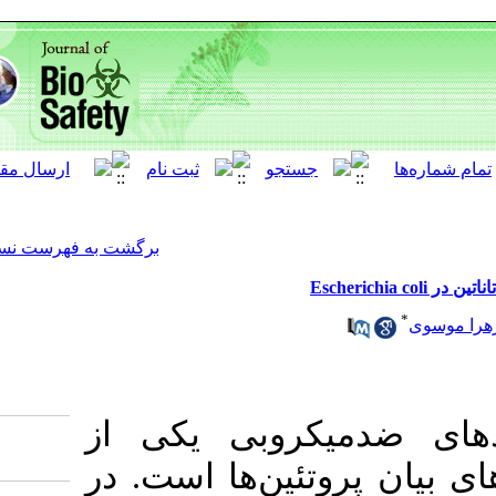
[ English ]
]
Archive
[
برگشت به فهرست نسخه ها
بیان پری پ
است. در
‌ها
ی