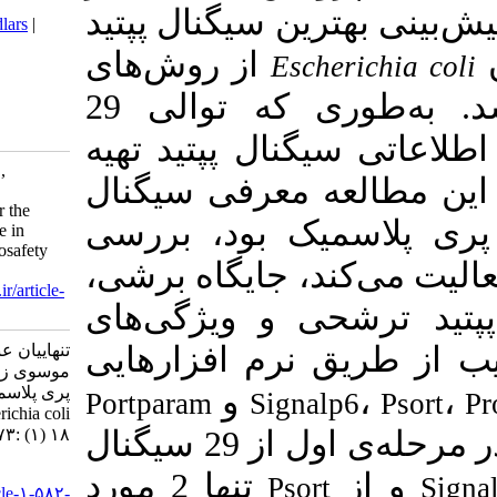
Download citation:
حاضر به منظو
BibTeX
|
RIS
|
EndNote
|
Medlars
|
ProCite
|
Reference Manager
|
ی
‌ها
از روش
RefWorks
Send citation to:
بیوانفورماتیک استفاده شد. به‌طوری که توالی 29
Mendeley
Zotero
RefWorks
سیگنال پپتید
Tanhaeian A, Simaei Soltani L,
شد. از آنجا
Mousavi S Z. Investigation of
Periplasmic Signal Peptides for the
پپتیدهای به
Expression of Thanatin Peptide in
Escherichia coli. Journal of Biosafety
محیطی که پرو
2025; 18 (1) :73-84
URL:
http://journalofbiosafety.ir/article-
حلالیت، اح
1-582-fa.html
تنهاییان عباس، سیمایی سلطانی لیلی،
فیزیکی و شی
موسوی زهرا. بررسی سیگنال پپتیدهای
پری پلاسمیک جهت بیان پپتید تاناتین در
و
Portparam
Si
Escherichia coli. ايمني زيستي. ۱۴۰۴;
۱۸ (۱) :۷۳-۸۴
اول از 29 سیگنال
URL:
تنها 2 مورد
http://journalofbiosafety.ir/article-۱-۵۸۲-